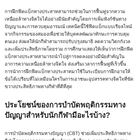
การฝึกฟีดแบ็กทางประสาทสามารถช่วยในการฟื้นฟูจากความ
เหนื่อยล้าทางจิตใจได้อย่างมีนัยสำคัญโดยการเพิ่มฟังก์ชันทาง
ปัญญาและการควบคุมอารมณ์ เทคนิคนี้ใช้ฟีดแบ็กแบบเรียลไทม์
จากกิจกรรมของสมองเพื่อช่วยให้บุคคลพัฒนาทักษะการควบคุม
ตนเอง ส่งผลให้นักกีฬาสามารถปรับปรุงสมาธิ ลดความวิตกกังวล
และเพิ่มประสิทธิภาพโดยรวม การศึกษาแสดงให้เห็นว่าการฝึกฟีด
แบ็กทางประสาทสามารถนำไปสู่การลดลงอย่างมีนัยสำคัญใน
อาการความเหนื่อยล้าทางจิตใจ ส่งเสริมเวลาการฟื้นฟูที่เร็วขึ้น
การนำการฝึกฟีดแบ็กทางประสาทมาใช้ในระเบียบการฝึกอาจให้
ข้อได้เปรียบที่ไม่เหมือนใครในการเอาชนะอุปสรรคทางจิตใจที่ขัด
ขวางประสิทธิภาพทางกีฬาที่ดีที่สุด
ประโยชน์ของการบำบัดพฤติกรรมทาง
ปัญญาสำหรับนักกีฬามีอะไรบ้าง?
การบำบัดพฤติกรรมทางปัญญา (CBT) ช่วยเพิ่มประสิทธิภาพทาง