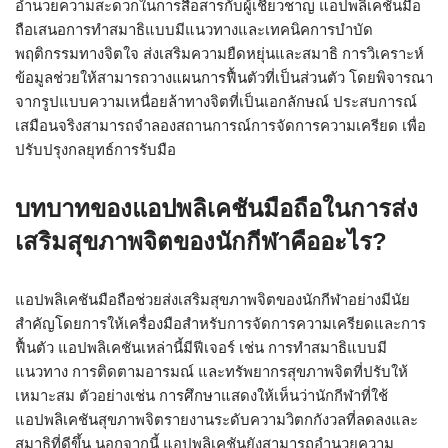
อำนวยความสะดวกในการสื่อสารกับผู้เชี่ยวชาญ แอปพลิเคชันมือ
ถือเสนอการทำสมาธิแบบมีแนวทางและเทคนิคการบำบัด
พฤติกรรมทางจิตใจ ส่งเสริมความยืดหยุ่นและสมาธิ การวิเคราะห์
ข้อมูลช่วยให้สามารถวางแผนการฟื้นตัวที่เป็นส่วนตัว โดยพิจารณา
จากรูปแบบความเหนื่อยล้าทางจิตที่เป็นเอกลักษณ์ ประสบการณ์
เสมือนจริงสามารถจำลองสถานการณ์การจัดการความเครียด เพื่อ
ปรับปรุงกลยุทธ์การรับมือ
บทบาทของแอปพลิเคชันมือถือในการส่ง
เสริมสุขภาพจิตของนักกีฬาคืออะไร?
แอปพลิเคชันมือถือช่วยส่งเสริมสุขภาพจิตของนักกีฬาอย่างมีนัย
สำคัญโดยการให้เครื่องมือสำหรับการจัดการความเครียดและการ
ฟื้นตัว แอปพลิเคชันเหล่านี้มีฟีเจอร์ เช่น การทำสมาธิแบบมี
แนวทาง การติดตามอารมณ์ และทรัพยากรสุขภาพจิตที่ปรับให้
เหมาะสม ตัวอย่างเช่น การศึกษาแสดงให้เห็นว่านักกีฬาที่ใช้
แอปพลิเคชันสุขภาพจิตรายงานระดับความวิตกกังวลที่ลดลงและ
สมาธิที่ดีขึ้น นอกจากนี้ แอปพลิเคชันยังสามารถอำนวยความ