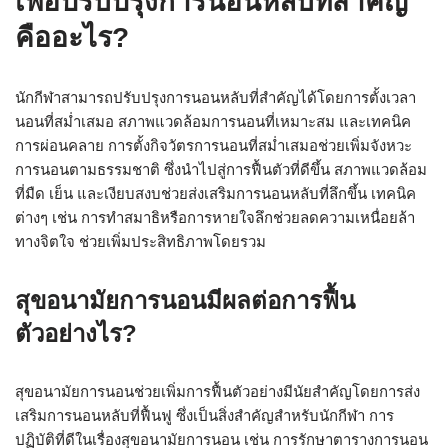
เพื่อปรับปรุงการนอนหลับที่สำคัญ
คืออะไร?
นักกีฬาสามารถปรับปรุงการนอนหลับที่สำคัญได้โดยการตั้งเวลา
นอนที่สม่ำเสมอ สภาพแวดล้อมการนอนที่เหมาะสม และเทคนิค
การผ่อนคลาย การตั้งกิจวัตรการนอนที่สม่ำเสมอช่วยเพิ่มจังหวะ
การนอนตามธรรมชาติ ซึ่งนำไปสู่การฟื้นตัวที่ดีขึ้น สภาพแวดล้อม
ที่มืด เย็น และเงียบสงบช่วยส่งเสริมการนอนหลับที่ลึกขึ้น เทคนิค
ต่างๆ เช่น การทำสมาธิหรือการหายใจลึกช่วยลดความเหนื่อยล้า
ทางจิตใจ ช่วยเพิ่มประสิทธิภาพโดยรวม
สุขอนามัยการนอนมีผลต่อการฟื้น
ตัวอย่างไร?
สุขอนามัยการนอนช่วยเพิ่มการฟื้นตัวอย่างมีนัยสำคัญโดยการส่ง
เสริมการนอนหลับที่ฟื้นฟู ซึ่งเป็นสิ่งสำคัญสำหรับนักกีฬา การ
ปฏิบัติที่ดีในเรื่องสุขอนามัยการนอน เช่น การรักษาตารางการนอน