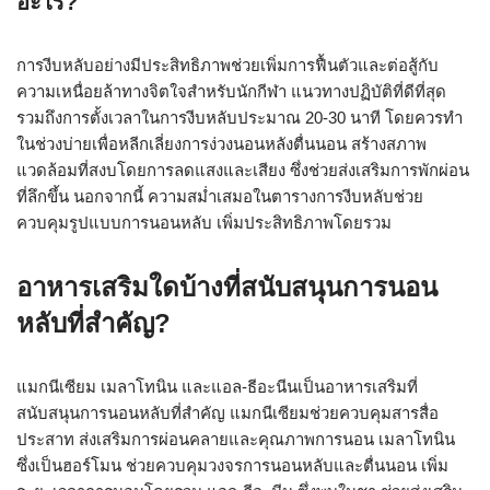
อะไร?
การงีบหลับอย่างมีประสิทธิภาพช่วยเพิ่มการฟื้นตัวและต่อสู้กับ
ความเหนื่อยล้าทางจิตใจสำหรับนักกีฬา แนวทางปฏิบัติที่ดีที่สุด
รวมถึงการตั้งเวลาในการงีบหลับประมาณ 20-30 นาที โดยควรทำ
ในช่วงบ่ายเพื่อหลีกเลี่ยงการง่วงนอนหลังตื่นนอน สร้างสภาพ
แวดล้อมที่สงบโดยการลดแสงและเสียง ซึ่งช่วยส่งเสริมการพักผ่อน
ที่ลึกขึ้น นอกจากนี้ ความสม่ำเสมอในตารางการงีบหลับช่วย
ควบคุมรูปแบบการนอนหลับ เพิ่มประสิทธิภาพโดยรวม
อาหารเสริมใดบ้างที่สนับสนุนการนอน
หลับที่สำคัญ?
แมกนีเซียม เมลาโทนิน และแอล-ธีอะนีนเป็นอาหารเสริมที่
สนับสนุนการนอนหลับที่สำคัญ แมกนีเซียมช่วยควบคุมสารสื่อ
ประสาท ส่งเสริมการผ่อนคลายและคุณภาพการนอน เมลาโทนิน
ซึ่งเป็นฮอร์โมน ช่วยควบคุมวงจรการนอนหลับและตื่นนอน เพิ่ม