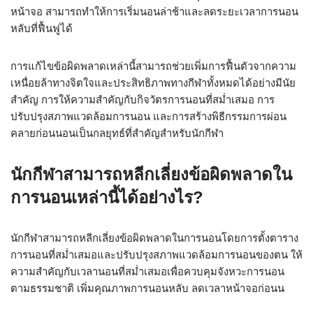
หน้าจอ สามารถทำให้การเริ่มนอนล่าช้าและลดระยะเวลาการนอน
หลับที่ฟื้นฟูได้
การแก้ไขข้อผิดพลาดเหล่านี้สามารถช่วยเพิ่มการฟื้นตัวจากความ
เหนื่อยล้าทางจิตใจและประสิทธิภาพทางกีฬาทั้งหมดได้อย่างมีนัย
สำคัญ การให้ความสำคัญกับกิจวัตรการนอนที่สม่ำเสมอ การ
ปรับปรุงสภาพแวดล้อมการนอน และการสร้างพิธีกรรมการผ่อน
คลายก่อนนอนเป็นกลยุทธ์ที่สำคัญสำหรับนักกีฬา
นักกีฬาสามารถหลีกเลี่ยงข้อผิดพลาดใน
การนอนเหล่านี้ได้อย่างไร?
นักกีฬาสามารถหลีกเลี่ยงข้อผิดพลาดในการนอนโดยการตั้งตาราง
การนอนที่สม่ำเสมอและปรับปรุงสภาพแวดล้อมการนอนของตน ให้
ความสำคัญกับเวลานอนที่สม่ำเสมอเพื่อควบคุมจังหวะการนอน
ตามธรรมชาติ เพิ่มคุณภาพการนอนหลับ ลดเวลาหน้าจอก่อนน