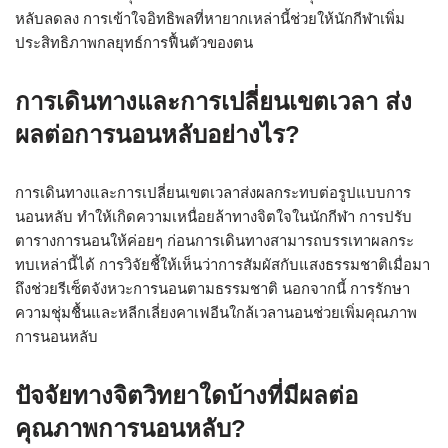
หลับลดลง การเข้าใจอิทธิพลที่หายากเหล่านี้ช่วยให้นักกีฬาเพิ่ม
ประสิทธิภาพกลยุทธ์การฟื้นตัวของตน
การเดินทางและการเปลี่ยนเขตเวลา ส่ง
ผลต่อการนอนหลับอย่างไร?
การเดินทางและการเปลี่ยนเขตเวลาส่งผลกระทบต่อรูปแบบการ
นอนหลับ ทำให้เกิดความเหนื่อยล้าทางจิตใจในนักกีฬา การปรับ
ตารางการนอนให้ค่อยๆ ก่อนการเดินทางสามารถบรรเทาผลกระ
ทบเหล่านี้ได้ การวิจัยชี้ให้เห็นว่าการสัมผัสกับแสงธรรมชาติเมื่อมา
ถึงช่วยรีเซ็ตจังหวะการนอนตามธรรมชาติ นอกจากนี้ การรักษา
ความชุ่มชื้นและหลีกเลี่ยงคาเฟอีนใกล้เวลานอนช่วยเพิ่มคุณภาพ
การนอนหลับ
ปัจจัยทางจิตวิทยาใดบ้างที่มีผลต่อ
คุณภาพการนอนหลับ?