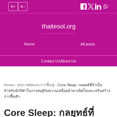
A+
A–
thaitesol.org
Home
All posts
Contact Us
About Us
Home
-
สุขภาพจิตและการฟื้นฟู
-
Core Sleep: กลยุทธ์ที่จำเป็น
สำหรับนักกีฬาในการต่อสู้กับความเหนื่อยล้าทางจิตใจและเสริมสร้าง
การฟื้นตัว
Core Sleep: กลยุทธ์ที่