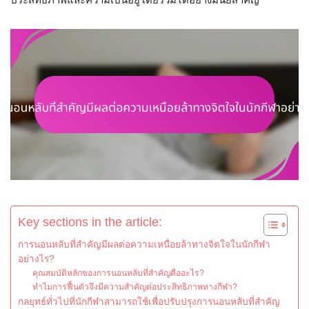
Key sections in the article:
การนอนหลับที่สำคัญมีผลต่อความเหนื่อยล้าทางจิตใจในนักกีฬา
อย่างไร?
คุณสมบัติหลักของการนอนหลับที่สำคัญคืออะไร?
ทำไมการฟื้นตัวจึงมีความสำคัญต่อประสิทธิภาพทางกีฬา?
กลยุทธ์ทั่วไปที่นักกีฬาสามารถใช้เพื่อปรับปรุงการนอนหลับที่สำคัญ