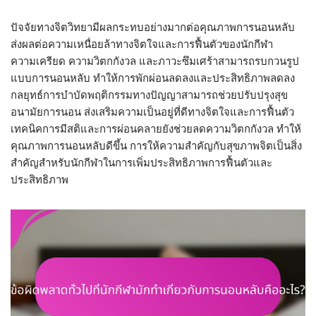
ปัจจัยทางจิตวิทยามีผลกระทบอย่างมากต่อคุณภาพการนอนหลับ
ส่งผลต่อความเหนื่อยล้าทางจิตใจและการฟื้นตัวของนักกีฬา
ความเครียด ความวิตกกังวล และภาวะซึมเศร้าสามารถรบกวนรูป
แบบการนอนหลับ ทำให้การพักผ่อนลดลงและประสิทธิภาพลดลง
กลยุทธ์การบำบัดพฤติกรรมทางปัญญาสามารถช่วยปรับปรุงสุข
อนามัยการนอน ส่งเสริมความเป็นอยู่ที่ดีทางจิตใจและการฟื้นตัว
เทคนิคการมีสติและการผ่อนคลายยังช่วยลดความวิตกกังวล ทำให้
คุณภาพการนอนหลับดีขึ้น การให้ความสำคัญกับสุขภาพจิตเป็นสิ่ง
สำคัญสำหรับนักกีฬาในการเพิ่มประสิทธิภาพการฟื้นตัวและ
ประสิทธิภาพ