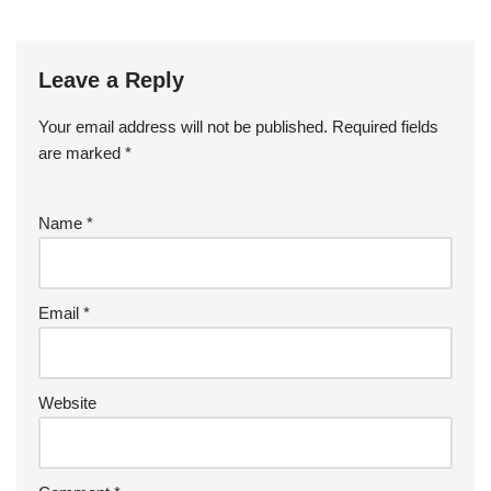
Leave a Reply
Your email address will not be published.
Required fields
are marked
*
Name
*
Email
*
Website