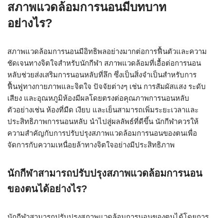
สภาพแวดล้อมการนอนมีบทบาท
อย่างไร?
สภาพแวดล้อมการนอนมีอิทธิพลอย่างมากต่อการฟื้นตัวและความ
ชัดเจนทางจิตใจสำหรับนักกีฬา สภาพแวดล้อมที่เอื้อต่อการนอน
หลับช่วยส่งเสริมการนอนหลับที่ลึก ซึ่งเป็นสิ่งจำเป็นสำหรับการ
ฟื้นฟูทางกายภาพและจิตใจ ปัจจัยต่างๆ เช่น การสัมผัสแสง ระดับ
เสียง และอุณหภูมิห้องมีผลโดยตรงต่อคุณภาพการนอนหลับ
ตัวอย่างเช่น ห้องที่มืด เงียบ และเย็นสามารถเพิ่มระยะเวลาและ
ประสิทธิภาพการนอนหลับ นำไปสู่ผลลัพธ์ที่ดีขึ้น นักกีฬาควรให้
ความสำคัญกับการปรับปรุงสภาพแวดล้อมการนอนของตนเพื่อ
จัดการกับความเหนื่อยล้าทางจิตใจอย่างมีประสิทธิภาพ
นักกีฬาสามารถปรับปรุงสภาพแวดล้อมการนอน
ของตนได้อย่างไร?
นักกีฬาสามารถปรับปรุงสภาพแวดล้อมการนอนของตนได้โดยการ