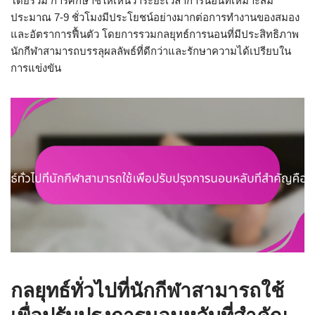
โดยรวม การศึกษาชี้ให้เห็นว่าระยะเวลาการนอนที่เหมาะสม
ประมาณ 7-9 ชั่วโมงมีประโยชน์อย่างมากต่อการทำงานของสมอง
และอัตราการฟื้นตัว โดยการรวมกลยุทธ์การนอนที่มีประสิทธิภาพ
นักกีฬาสามารถบรรลุผลลัพธ์ที่ดีกว่าและรักษาความได้เปรียบใน
การแข่งขัน
กลยุทธ์ทั่วไปที่นักกีฬาสามารถใช้