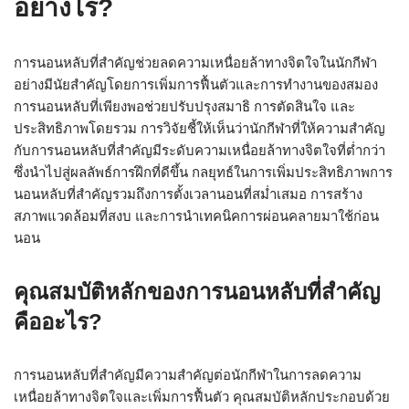
อย่างไร?
การนอนหลับที่สำคัญช่วยลดความเหนื่อยล้าทางจิตใจในนักกีฬา
อย่างมีนัยสำคัญโดยการเพิ่มการฟื้นตัวและการทำงานของสมอง
การนอนหลับที่เพียงพอช่วยปรับปรุงสมาธิ การตัดสินใจ และ
ประสิทธิภาพโดยรวม การวิจัยชี้ให้เห็นว่านักกีฬาที่ให้ความสำคัญ
กับการนอนหลับที่สำคัญมีระดับความเหนื่อยล้าทางจิตใจที่ต่ำกว่า
ซึ่งนำไปสู่ผลลัพธ์การฝึกที่ดีขึ้น กลยุทธ์ในการเพิ่มประสิทธิภาพการ
นอนหลับที่สำคัญรวมถึงการตั้งเวลานอนที่สม่ำเสมอ การสร้าง
สภาพแวดล้อมที่สงบ และการนำเทคนิคการผ่อนคลายมาใช้ก่อน
นอน
คุณสมบัติหลักของการนอนหลับที่สำคัญ
คืออะไร?
การนอนหลับที่สำคัญมีความสำคัญต่อนักกีฬาในการลดความ
เหนื่อยล้าทางจิตใจและเพิ่มการฟื้นตัว คุณสมบัติหลักประกอบด้วย