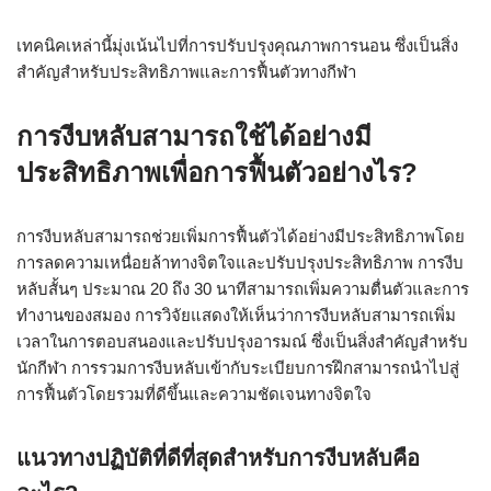
เทคนิคเหล่านี้มุ่งเน้นไปที่การปรับปรุงคุณภาพการนอน ซึ่งเป็นสิ่ง
สำคัญสำหรับประสิทธิภาพและการฟื้นตัวทางกีฬา
การงีบหลับสามารถใช้ได้อย่างมี
ประสิทธิภาพเพื่อการฟื้นตัวอย่างไร?
การงีบหลับสามารถช่วยเพิ่มการฟื้นตัวได้อย่างมีประสิทธิภาพโดย
การลดความเหนื่อยล้าทางจิตใจและปรับปรุงประสิทธิภาพ การงีบ
หลับสั้นๆ ประมาณ 20 ถึง 30 นาทีสามารถเพิ่มความตื่นตัวและการ
ทำงานของสมอง การวิจัยแสดงให้เห็นว่าการงีบหลับสามารถเพิ่ม
เวลาในการตอบสนองและปรับปรุงอารมณ์ ซึ่งเป็นสิ่งสำคัญสำหรับ
นักกีฬา การรวมการงีบหลับเข้ากับระเบียบการฝึกสามารถนำไปสู่
การฟื้นตัวโดยรวมที่ดีขึ้นและความชัดเจนทางจิตใจ
แนวทางปฏิบัติที่ดีที่สุดสำหรับการงีบหลับคือ