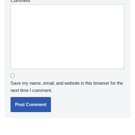
Comment
*
Save my name, email, and website in this browser for the
next time I comment.