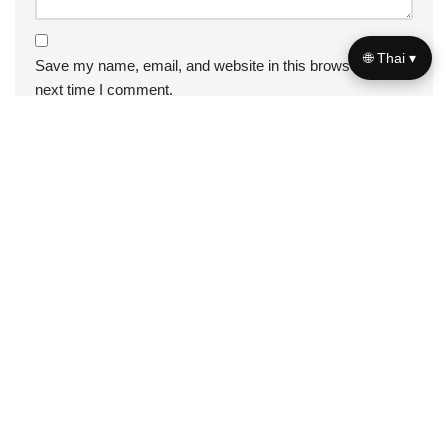
🌐 Thai ▾
Save my name, email, and website in this browser for the
next time I comment.
Useful links
About us
|
Contact us
A+
A–
Navigation
Home