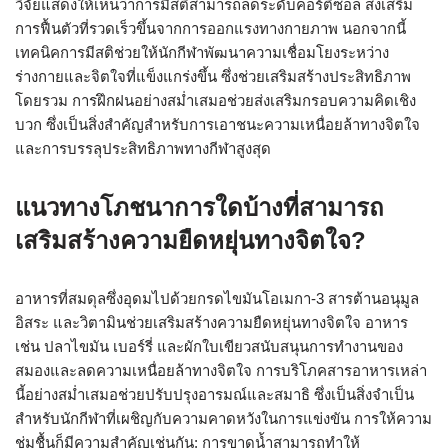
วิจัยแสดงให้เห็นว่าการมีสติสามารถลดระดับคอร์ติซอล ส่งเสริม
การฟื้นตัวที่รวดเร็วขึ้นจากการออกแรงทางกายภาพ นอกจากนี้
เทคนิคการมีสติช่วยให้นักกีฬาพัฒนาความเชื่อมโยงระหว่าง
ร่างกายและจิตใจที่แข็งแกร่งขึ้น ซึ่งช่วยเสริมสร้างประสิทธิภาพ
โดยรวม การฝึกฝนอย่างสม่ำเสมอช่วยส่งเสริมกรอบความคิดเชิง
บวก ซึ่งเป็นสิ่งสำคัญสำหรับการเอาชนะความเหนื่อยล้าทางจิตใจ
และการบรรลุประสิทธิภาพทางกีฬาสูงสุด
แนวทางโภชนาการใดบ้างที่สามารถ
เสริมสร้างความยืดหยุ่นทางจิตใจ?
อาหารที่สมดุลซึ่งอุดมไปด้วยกรดไขมันโอเมกา-3 สารต้านอนุมูล
อิสระ และวิตามินช่วยเสริมสร้างความยืดหยุ่นทางจิตใจ อาหาร
เช่น ปลาไขมัน เบอร์รี่ และผักใบเขียวสนับสนุนการทำงานของ
สมองและลดความเหนื่อยล้าทางจิตใจ การบริโภคสารอาหารเหล่า
นี้อย่างสม่ำเสมอช่วยปรับปรุงอารมณ์และสมาธิ ซึ่งเป็นสิ่งจำเป็น
สำหรับนักกีฬาที่เผชิญกับความคาดหวังในการแข่งขัน การให้ความ
ชุ่มชื้นก็มีความสำคัญเช่นกัน; การขาดน้ำสามารถทำให้